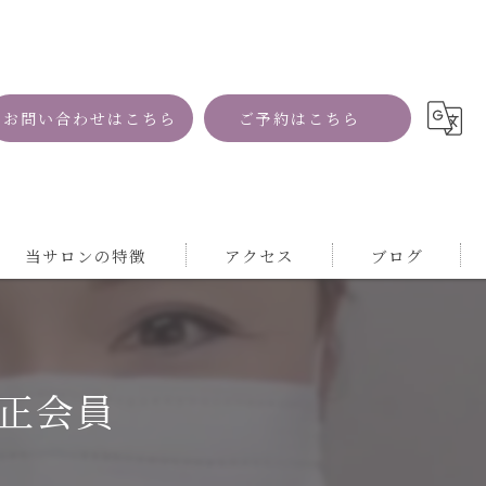
お問い合わせはこちら
ご予約はこちら
当サロンの特徴
アクセス
ブログ
資格
コラム
MRI
正会員
自然
サロン