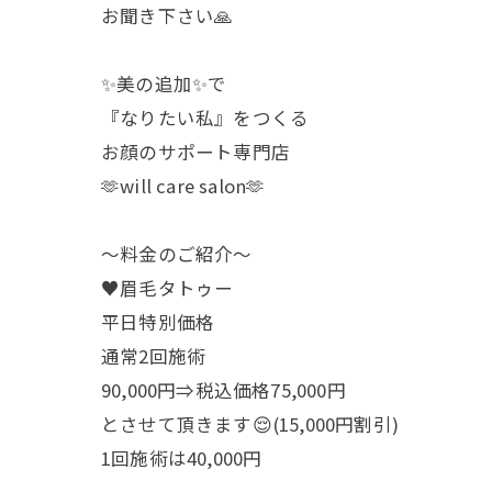
お聞き下さい🙏
✨美の追加✨で
『なりたい私』をつくる
お顔のサポート専門店
🫶will care salon🫶
〜料金のご紹介〜
♥️眉毛タトゥー
平日特別価格
通常2回施術
90,000円⇒税込価格75,000円
とさせて頂きます😌(15,000円割引)
1回施術は40,000円