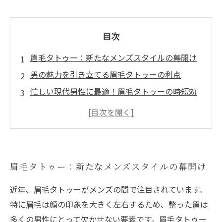
目次
眉毛タトゥー：新たなメンズスタイルの幕開け
男の魅力を引き立てる眉毛タトゥーの利点
忙しい現代男性に最適！眉毛タトゥーの時短効
果
自分だけの理想を実現！眉毛タトゥーの自由自
在なデザイン
眉毛タトゥー施術の流れ：安心・安全に効果的
眉毛タトゥー：新たなメンズスタイルの幕開け
な仕上がりを
最新トレンド！メンズ眉毛タトゥーのスタイル
近年、眉毛タトゥーがメンズの間で注目されています。
と選び方
特に眉毛は顔の印象を大きく左右するため、整った眉は
眉毛タトゥーの魅力を再発見：見た目だけじゃ
多くの男性にとって欠かせない要素です。眉毛タトゥー