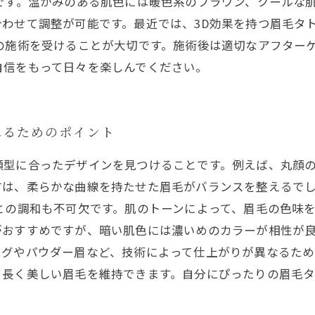
です。温かみのある肌色には暖色系のブラウン、クールな
わせて調整が可能です。最近では、3D効果を持つ眉毛タ
の施術を受けることが大切です。施術後は適切なアフター
自信をもって日々を楽しんでください。
れるためのポイント
顔型に合ったデザインを見つけることです。例えば、丸顔
方は、柔らかな曲線を持たせた眉毛がバランスを整えるで
との調和も不可欠です。肌のトーンによって、眉毛の色味
がおすすめですが、暗い肌色には濃いめのカラーが相性が良
ングやパウダー眉など、技術によって仕上がりが異なるた
、長く美しい眉毛を維持できます。自分にぴったりの眉毛