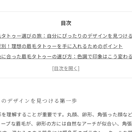
目次
毛タトゥー選びの旅：自分にぴったりのデザインを見つけ
型別！理想の眉毛タトゥーを手に入れるためのポイント
色に合った眉毛タトゥーの選び方：色調で印象はこう変わ
術方法の違いと選び方：自分に合った施術を見極めよう
毛タトゥー施術後のケア法：美しい仕上がりを保つために
敗しないための眉毛タトゥー選び：注意すべきチェックリ
信に満ちた新しい自分へ！眉毛タトゥーの成功体験
りのデザインを見つける第一歩
形を理解することが重要です。丸顔、卵形、角張った顔な
ャープな眉毛が、卵形の方には自然なアーチが似合い、角