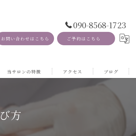
090-8568-1723
お問い合わせはこちら
ご予約はこちら
当サロンの特徴
アクセス
ブログ
資格
コラム
MRI
び方
自然
サロン