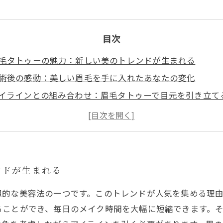
目次
毛タトゥーの魅力：新しい美のトレンドが生まれる
術後の感動：美しい眉毛を手に入れたあなたの変化
イラインとの組み合わせ：眉毛タトゥーで目元を引き立て
ロのテクニック：眉とアイラインのバランスを整える秘訣
なたにぴったりのスタイル：個性を生かしたアイメイクの
トゥーの効果を最大限に：美しさを引き出すメイク時間短
まとめ：眉毛タトゥーとアイラインであなたの印象を刷新
ンドが生まれる
想的な美容法の一つです。このトレンドが人気を集める理由
ることができ、毎日のメイク時間を大幅に短縮できます。